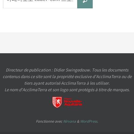
Recherche
for:
Directeur de publication : Didier Swingedouw. Tous les documents
contenus dans ce site sont la propriété exclusive d'AcclimaTerra ou de
tiers ayant autorisé AcclimaTerra à les utiliser.
Le nom d'AcclimaTerra et son logo sont protégés à titre de marques.
Fonctionne avec
Nirvana
&
WordPress.