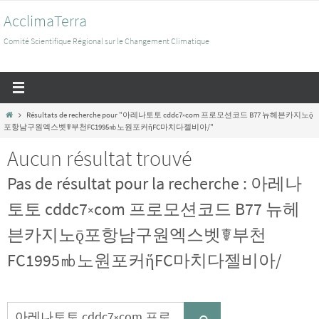
Passer
AcclimaTerra
vers
le
Comité Scientifique Régional sur le Changement Climatique
contenu
Home
Résultats de recherche pour "아레나토토 cddc7༝com 프로모션코드 B77 뉴헤븐카지노ǭ
포항남구원엑스벳☤부천FC1995㏔노원포커ἥFC마치다젤비아/"
Aucun résultat trouvé
Pas de résultat pour la recherche :
아레나
토토 cddc7༝com 프로모션코드 B77 뉴헤
븐카지노ǭ포항남구원엑스벳☤부천
FC1995㏔노원포커ἥFC마치다젤비아/
Search